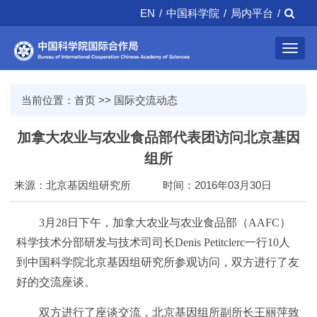
EN
/
中国科学院
/
局内平台
/
Toggl
navig
当前位置：
首页
>>
国际交流动态
加拿大农业与农业食品部代表团访问北京基因
组所
来源：北京基因组研究所
时间：2016年03月30日
3
月
28
日下午，加拿大农业与农业食品部（
AAFC
）
科学技术分部研发与技术司司长
Denis Petitclerc
一行
10
人
到中国科学院北京基因组研究所参观访问，双方进行了友
好的交流座谈。
双方进行了座谈交流，北京基因组所副所长王丽萍致