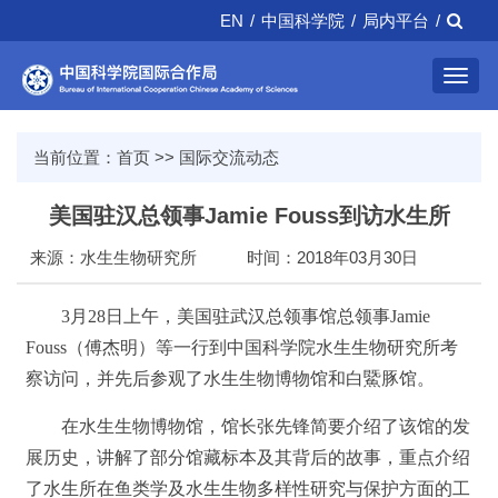
EN
/
中国科学院
/
局内平台
/
Toggl
navig
当前位置：
首页
>>
国际交流动态
美国驻汉总领事Jamie Fouss到访水生所
来源：水生生物研究所
时间：2018年03月30日
3
月
28
日上午，美国驻武汉总领事馆总领事
Jamie
Fouss
（傅杰明）等一行到中国科学院水生生物研究所考
察访问，并先后参观了水生生物博物馆和白鱀豚馆。
在水生生物博物馆，馆长张先锋简要介绍了该馆的发
展历史，讲解了部分馆藏标本及其背后的故事，重点介绍
了水生所在鱼类学及水生生物多样性研究与保护方面的工