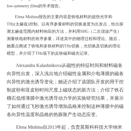
low-symmetry films
的学术报告。
Elena Mishina报告的主要内容是铁电材料的超快光学和
THz(太赫兹)控制。以有序参量材料的切换速度为出发点，给出探
测太赫兹范围内材料响应的方法，并利用SHG（二次谐波产生）
测量铁电材料的有序参量，详述其中的物理过程和理论。随后，
她重点阐述了铁电和多铁材料的THz切换，光切换及切换的理论
模型，并介绍了THz场下的反铁磁和磁光记录。
Alexandra Kalashnikova从磁性的特征时间和材料磁各
向异性出发，深入浅出地介绍磁性金属和介电薄膜的磁各
向异性的激光诱导变化；她还介绍了该团队开发的用于控
制皮秒和亚皮秒时间尺度上磁状态的新方法；介绍了铁石
榴石低维薄膜中激光诱导动力学的实验研究结果，并展示
了如何通过飞秒激光诱导增加晶格来控制这种薄膜中的磁
各向异性温度和晶格的热膨胀产生动态应变。
Elena Mishina自2013年起，负责莫斯科科技大学纳米