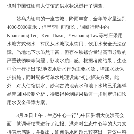
也对中国驻缅甸大使馆的供水状况进行了调查。
妙乌为缅甸的一座古城，降雨丰富，全年降水量达到
4000-5000毫米，但旱季时间较长，调研行程中的
Khamaumg Ter、Kent Thasu、Ywahaung Taw等村庄采用
水塘方式储水，村民从水塘取水饮用，饮用水安全无法保
障。当地地下水虽然丰富，但存在铁锰含量过高而导致的
严重铁锈味等问题，影响水质口感。根据考察结果，生态
中心一行提出“以地表水塘水作为主要水源，增加水塘保
护措施，同时配备简单水处理设施”初步解决方案。此
外，对大使馆供水、妙乌古城地表水和地下水均已采集样
品带回国检测分析，待取得检测结果后进一步制定详细饮
用水安全保障方案。
3月28日上午，生态中心一行与中国驻缅大使洪亮会
面，就调研结果进行了汇报。洪亮对生态中心等的大力支
持表示感谢，并提出，缅甸供水问题比较突出，建议中科