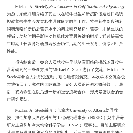
Michael A. Steele以
New Concepts in Calf Nutritional Physiology
为题，系统详细介绍了其团队在犊牛出生和断奶阶段通过日粮调
控改善犊牛生长发育和生理健康方面的工作。犊牛新生阶段初乳
饲喂策略和断奶后营养水平的调控研究是奶牛营养中未被重视的
领域，幼龄时期是影响动物机体发育最关键的时期，通过提高犊
牛时期生长发育将会显著改善奶牛后期的生长发育、健康和生产
性能。
报告结束后，参会人员就犊牛早期培育面临的挑战以及犊牛
营养研究的一些新方法与Michael A. Steele进行了交流。Michael A.
Steele与参会人员积极互动，耐心地答疑解惑。本次学术交流会极
大地拓展了研究生的国际视野，参会人员纷纷表示收获颇丰。最
后，双方希望在以后进一步加强交流与合作，形成紧密联合的合
作研究团队。
Michael A. Steele简介：加拿大University of Alberta助理教
授，担任加拿大自然科学与工程研究理事会（NSERC）奶牛营养
研究主席和加拿大动物科学学会（CSAS）理事长。目前主要研究
犊牛胃肠道健康和发育的调控机制。近三年来，在有影响力的杂