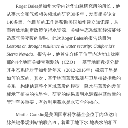
Roger Bales是加州大学内达华山脉研究所的所长，他
从事水文和气候相关领域的研究30多年，发表相关论文
140多篇。他目前的工作是帮助美国加州建立知识库，从
而有效地制定政策使得水资源、关键生态系统和经济能够
适应气候变暖的影响。此次Roger Bales的报告题目为
Lessons on drought resilience & water security: California's
Sierra Nevada
。报告中，他首先介绍了位于内达华山脉南
部的4个地面关键带观测站（CZO），基于地面数据分析
其生态系统对于加州近年来（2012-2016年）极端干旱是
如何响应的。其次，基于地面蒸发观测与卫星植被指数的
关系，构建估算整个区域蒸发的模型，降水与蒸发的差值
标示了植被的抗旱性。研究的结果表明水源森林蒸散量的
管理至关重要，有效利用蓄水是水安全的核心。
Martha Conklin是美国国家科学基金会位于内华达山
脉关键带观测站的联合PI，着重于地下水-地表水的相互