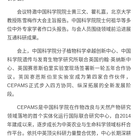
会议特邀中国科学院院士黄三文、瞿礼嘉，北京大学
教授陈雪梅作大会主旨报告。中国科学院院士何祖华等多
位中外专家学者作口头报告。与会人员围绕领域前沿进展
互通科研成果。
会上，
中国科学院分子植物科学卓越创新中心、中国
科学院遗传与发育生物学研究所联合英国约翰
·
英纳斯中
心
、英国赛恩斯伯里实验室
现场签署新一轮五年合作协
议。
英国赛恩斯伯里实验室
成为第四家合作伙伴，
CEPAMS
正式步入四方协同、纵深拓展的全新发展阶
段。
CEPAMS
是中国科学院在作物改良与天然产物研究
领域落地的首个实体化运行国际联合研究中心，自
2014
年建成以来，逐步成长为中英农业与生命科学领域标杆合
作平台。依托中英顶尖科研力量整合优势，中心长期深耕