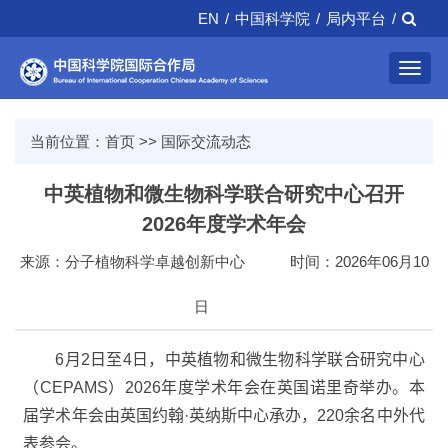
EN
/
中国科学院
/
局内平台
/
Toggl
navig
当前位置：
首页
>>
国际交流动态
中英植物和微生物科学联合研究中心召开
2026年度学术年会
来源：分子植物科学卓越创新中心
时间：2026年06月10
日
6
月
2
日至
4
日，中英植物和微生物科学联合研究中心
（
CEPAMS
）
2026
年度学术年会在英国诺里奇举办。本
届学术年会由英国约翰·英纳斯中心承办，220余名中外代
表参会。