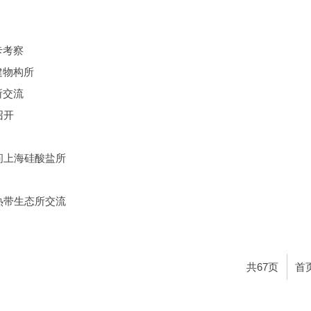
卡考察
建物构所
所交流
召开
e访问上海硅酸盐所
in到亚热带生态所交流
共67页
首