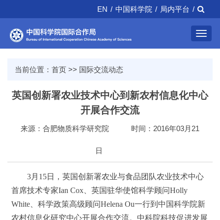
EN
/
中国科学院
/
局内平台
/
Toggl
navig
当前位置：
首页
>>
国际交流动态
英国创新署农业技术中心到新农村信息化中心
开展合作交流
来源：合肥物质科学研究院
时间：2016年03月21
日
3
月
15
日，英国创新署农业与食品团队农业技术中心
首席技术专家
Ian Cox
、英国驻华使馆科学顾问
Holly
White
、科学政策高级顾问
Helena Ou
一行到中国科学院新
农村信息化研究中心开展合作交流。中科院科技促进发展