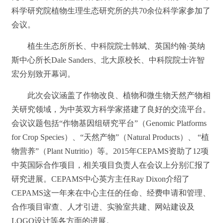
科学研究院植物生理生态研究所的共70余位科学家参加了
会议。
植生生态所所长、中科院院士韩斌、英国约翰·英纳
斯中心所长
Dale Sanders
、北大原校长、中科院院士许智
宏分别致开幕词。
此次会议涵盖了作物改良、植物和微生物天然产物相
关研究领域，为中英双方科学家搭建了良好的交流平台。
会议议题包括“作物基因组研究平台”（
Genomic Platforms
for Crop Species
）、“天然产物”（
Natural Products
）、 “植
物营养”（
Plant Nutritio）
等。
2015
年
CEPAMS
资助了
12
项
中英国际合作项目，相关项目负责人在会议上分别汇报了
研究进展。
CEPAMS
中心英方主任
Ray Dixon
介绍了
CEPAMS
这一年来在中心主任的任命、经费申请和管理、
合作项目审查、人才引进、实验室共建、网站建设及
LOGO
设计等各方面的进展。