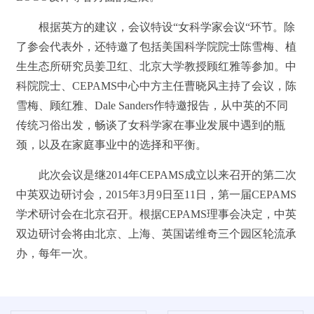
根据英方的建议，会议特设“女科学家会议“环节。除
了参会代表外，还特邀了包括美国科学院院士陈雪梅、植
生生态所研究员姜卫红、北京大学教授顾红雅等参加。中
科院院士、
CEPAMS
中心中方主任曹晓风主持了会议，陈
雪梅、顾红雅、
Dale Sanders
作特邀报告，从中英的不同
传统习俗出发，畅谈了女科学家在事业发展中遇到的瓶
颈，以及在家庭事业中的选择和平衡。
此次会议是继
2014
年
CEPAMS
成立以来召开的第二次
中英双边研讨会，
2015
年
3
月
9日至11
日，第一届
CEPAMS
学术研讨会在北京召开。根据
CEPAMS
理事会决定，中英
双边研讨会将由北京、上海、英国诺维奇三个园区轮流承
办，每年一次。