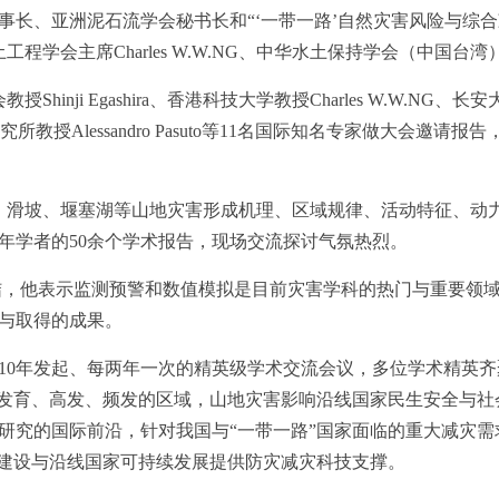
事长、亚洲泥石流学会秘书长和“‘一带一路’自然灾害风险与综
与岩土工程学会主席Charles W.W.NG、中华水土保持学会（中
授Shinji Egashira、香港科技大学教授Charles W.W.
所教授Alessandro Pasuto等11名国际知名专家做大会
滑坡、堰塞湖等山地灾害形成机理、区域规律、活动特征、动力
年学者的50余个学术报告，现场交流探讨气氛热烈。
会做会议总结，他表示监测预警和数值模拟是目前灾害学科的热门与重
与取得的成果。
0年发起、每两年一次的精英级学术交流会议，多位学术精英齐
泛发育、高发、频发的区域，山地灾害影响沿线国家民生安全与社
研究的国际前沿，针对我国与“一带一路”国家面临的重大减灾
”建设与沿线国家可持续发展提供防灾减灾科技支撑。