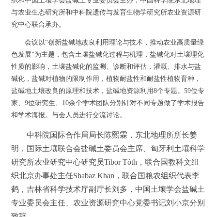
织和中国土壤学会盐碱土专业委员会主办，中国科学院东北地理
与农业生态研究所和中科院遗传与发育生物学研究所农业资源研
究中心联合承办。
会议以“创新盐碱地改良利用理论与技术，推动农业高质量绿
色发展”为主题，包含土壤盐碱化过程与机理，盐碱化对土壤理化
性质的影响，土壤盐碱化的监测、诊断和评估，灌溉、排水与盐
碱化，盐碱对植物的限制作用，植物耐盐性和耐盐性植物育种，
盐碱地土壤改良的原理和技术，盐碱地资源利用8个专题。59位专
家、9位研究生、10余个学术团队分别针对不同专题做了学术报告
和学术海报。与会人员进行交流讨论。
中科院国际合作局局长陈熙霖，
东北地理所
所长姜
明，国际土壤联合会盐碱土委员会主席、匈牙利土壤科学
研究所农业研究中心研究员Tibor Tóth，联合国教科文组
织北京办事处主任Shabaz Khan，联合国粮农组织代表李
鹤，吉林省科学技术厅副厅长刘多，中国土壤学会盐碱土
专业委员会主任、农业资源研究中心党委书记刘小京分别
致辞。