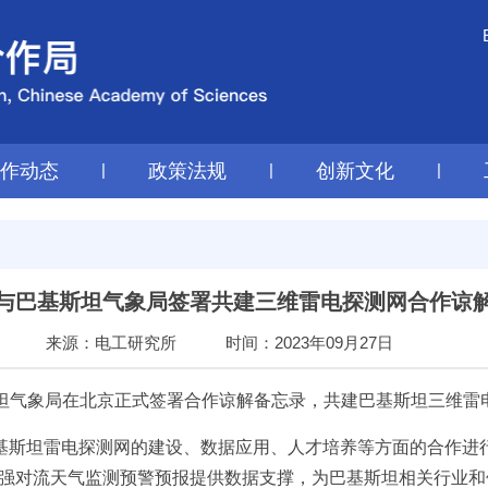
工作动态
|
政策法规
|
创新文化
|
与巴基斯坦气象局签署共建三维雷电探测网合作谅
来源：电工研究所
时间：2023年09月27日
坦气象局在北京正式签署合作谅解备忘录，共建巴基斯坦三维
巴基斯坦雷电探测网的建设、数据应用、人才培养等方面的合作进
的强对流天气监测预警预报提供数据支撑，为巴基斯坦相关行业