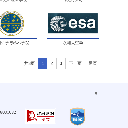
洲科学与艺术学院
欧洲太空局
共3页
1
2
3
下一页
尾页
000032